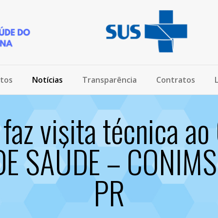
tos
Notícias
Transparência
Contratos
az visita técnica 
DE SAÚDE – CONIMS
PR