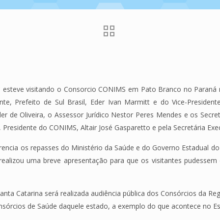
 esteve visitando o Consorcio CONIMS em Pato Branco no Paraná no
te, Prefeito de Sul Brasil, Eder Ivan Marmitt e do Vice-President
ller de Oliveira, o Assessor Jurídico Nestor Peres Mendes e os Secr
Presidente do CONIMS, Altair José Gasparetto e pela Secretária Exe
rencia os repasses do Ministério da Saúde e do Governo Estadual d
S realizou uma breve apresentação para que os visitantes pudesse
Santa Catarina será realizada audiência pública dos Consórcios da R
sórcios de Saúde daquele estado, a exemplo do que acontece no E