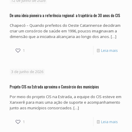
12 de junho de 2026
30
anos
De uma ideia pioneira a referência regional: a trajetória de 30 anos do CIS
com
Chapecó – Quando prefeitos do Oeste Catarinense decidiram
criar um consórcio de saúde em 1996, poucos imaginavam a
solenid
dimensão que a iniciativa alcançaria ao longo dos anos.
[…]
históric
em
-
1
Leia mais
Chapec
De
uma
3 de junho de 2026
ideia
pioneir
Projeto CIS na Estrada aproxima o Consórcio dos municípios
a
Por meio do projeto CIS na Estrada, a equipe do CIS esteve em
Xanxerê para mais uma ação de suporte e acompanhamento
referên
junto aos municípios consorciados.
[…]
regional
a
-
1
Leia mais
trajetór
Projeto