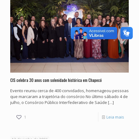
da
saúde
regional
CIS celebra 30 anos com solenidade histórica em Chapecó
Evento reuniu cerca de 400 convidados, homenageou pessoas
que marcaram a trajetória do consórcio No último sábado 4 de
julho, o Consórcio Público Interfederativo de Saúde
[…]
-
1
Leia mais
CIS
celebra