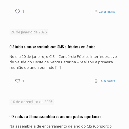
e
-
1
Leia mais
inicia
Na
série
primeir
especia
26 de janeiro de 2026
assemb
em
de
CIS inicia o ano se reunindo com SMS e Técnicos em Saúde
2026
2026
No dia 20 de janeiro, o CIS – Consórcio Público Interfederativo
de Saúde do Oeste de Santa Catarina – realizou a primeira
o
reunião do ano, reunindo
[…]
CIS
lança
-
1
Leia mais
progra
CIS
comemo
inicia
10 de dezembro de 2025
de
o
30
ano
CIS realiza a última assembleia do ano com pautas importantes
anos
se
Na assembleia de encerramento de ano do CIS (Consórcio