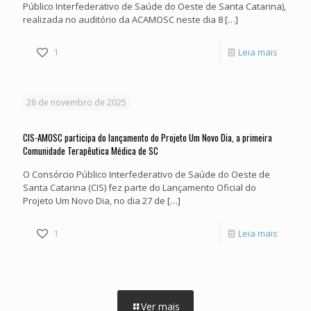
Público Interfederativo de Saúde do Oeste de Santa Catarina),
da
reunind
realizada no auditório da ACAMOSC neste dia 8
[…]
entidad
com
SMS
-
1
Leia mais
e
CIS
Técnico
realiza
28 de novembro de 2025
em
a
Saúde
última
CIS-AMOSC participa do lançamento do Projeto Um Novo Dia, a primeira
Comunidade Terapêutica Médica de SC
assemb
O Consórcio Público Interfederativo de Saúde do Oeste de
do
Santa Catarina (CIS) fez parte do Lançamento Oficial do
ano
Projeto Um Novo Dia, no dia 27 de
[…]
com
-
1
Leia mais
pautas
CIS-
importa
AMOSC
particip
Ver mais