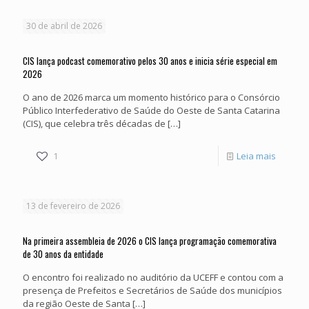
de
CIS
30 de abril de 2026
30
na
anos
Estrada
CIS lança podcast comemorativo pelos 30 anos e inicia série especial em
2026
do
aproxi
O ano de 2026 marca um momento histórico para o Consórcio
CIS
o
Público Interfederativo de Saúde do Oeste de Santa Catarina
Consórc
(CIS), que celebra três décadas de
[…]
dos
-
1
Leia mais
municíp
CIS
lança
13 de fevereiro de 2026
podcast
comemo
Na primeira assembleia de 2026 o CIS lança programação comemorativa
de 30 anos da entidade
pelos
O encontro foi realizado no auditório da UCEFF e contou com a
30
presença de Prefeitos e Secretários de Saúde dos municípios
anos
da região Oeste de Santa
[…]