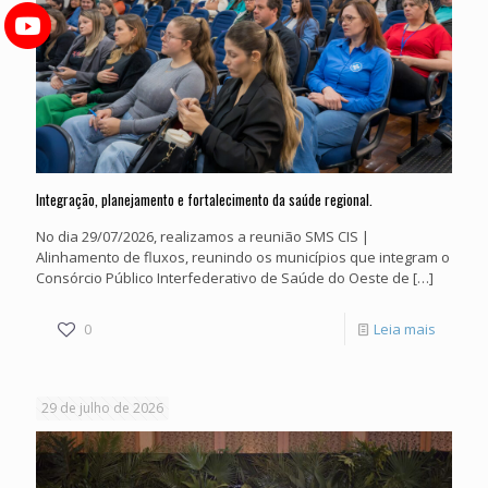
Integração, planejamento e fortalecimento da saúde regional.
No dia 29/07/2026, realizamos a reunião SMS CIS |
Alinhamento de fluxos, reunindo os municípios que integram o
Consórcio Público Interfederativo de Saúde do Oeste de
[…]
-
0
Leia mais
Integra
planej
29 de julho de 2026
e
fortale