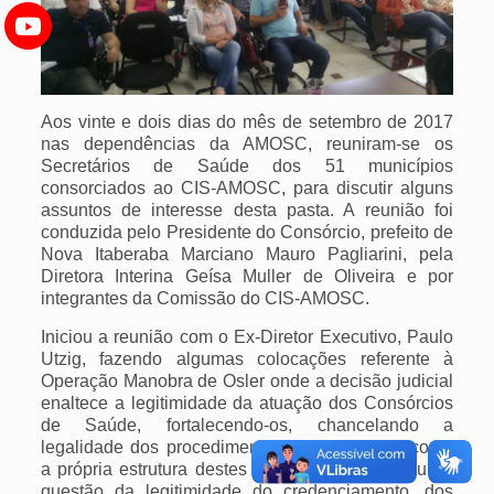
Aos vinte e dois dias do mês de setembro de 2017
nas dependências da AMOSC, reuniram-se os
Secretários de Saúde dos 51 municípios
consorciados ao CIS-AMOSC, para discutir alguns
assuntos de interesse desta pasta. A reunião foi
conduzida pelo Presidente do Consórcio, prefeito de
Nova Itaberaba Marciano Mauro Pagliarini, pela
Diretora Interina Geísa Muller de Oliveira e por
integrantes da Comissão do CIS-AMOSC.
Iniciou a reunião com o Ex-Diretor Executivo, Paulo
Utzig, fazendo algumas colocações referente à
Operação Manobra de Osler onde a decisão judicial
enaltece a legitimidade da atuação dos Consórcios
de Saúde, fortalecendo-os, chancelando a
legalidade dos procedimentos adotados bem como
a própria estrutura destes entes públicos. Falou da
questão da legitimidade do credenciamento, dos