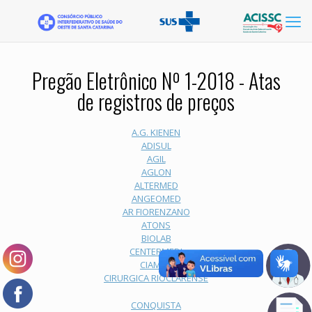
Pregão Eletrônico Nº 1-2018 - Atas
de registros de preços
A.G. KIENEN
ADISUL
AGIL
AGLON
ALTERMED
ANGEOMED
AR FIORENZANO
ATONS
BIOLAB
CENTERMEDI
CIAMED
CIRURGICA RIOCLARENSE
CONQUISTA