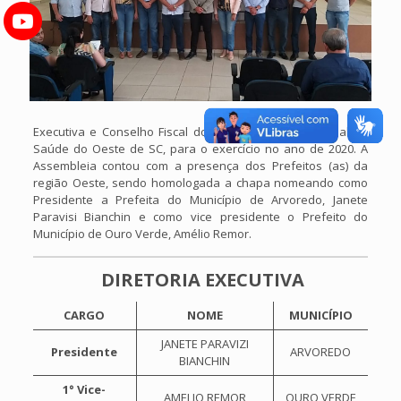
Executiva e Conselho Fiscal do Consórcio Intermunicipal de
Saúde do Oeste de SC, para o exercício no ano de 2020. A
Assembleia contou com a presença dos Prefeitos (as) da
região Oeste, sendo homologada a chapa nomeando como
Presidente a Prefeita do Município de Arvoredo, Janete
Paravisi Bianchin e como vice presidente o Prefeito do
Município de Ouro Verde, Amélio Remor.
DIRETORIA EXECUTIVA
CARGO
NOME
MUNICÍPIO
JANETE PARAVIZI
Presidente
ARVOREDO
BIANCHIN
1° Vice-
AMELIO REMOR
OURO VERDE