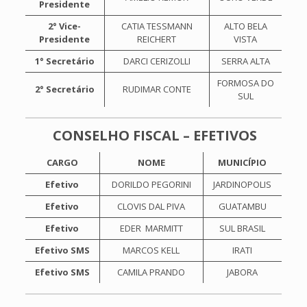
Presidente
2° Vice-
CATIA TESSMANN
ALTO BELA
Presidente
REICHERT
VISTA
1° Secretário
DARCI CERIZOLLI
SERRA ALTA
FORMOSA DO
2° Secretário
RUDIMAR CONTE
SUL
CONSELHO FISCAL – EFETIVOS
CARGO
NOME
MUNICÍPIO
Efetivo
DORILDO PEGORINI
JARDINOPOLIS
Efetivo
CLOVIS DAL PIVA
GUATAMBU
Efetivo
EDER MARMITT
SUL BRASIL
Efetivo SMS
MARCOS KELL
IRATI
Efetivo SMS
CAMILA PRANDO
JABORA